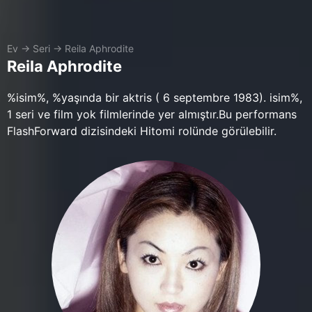
Ev
→
Seri
→
Reila Aphrodite
Reila Aphrodite
%isim%, %yaşında bir aktris ( 6 septembre 1983). isim%,
1 seri ve film yok filmlerinde yer almıştır.Bu performans
FlashForward dizisindeki Hitomi rolünde görülebilir.