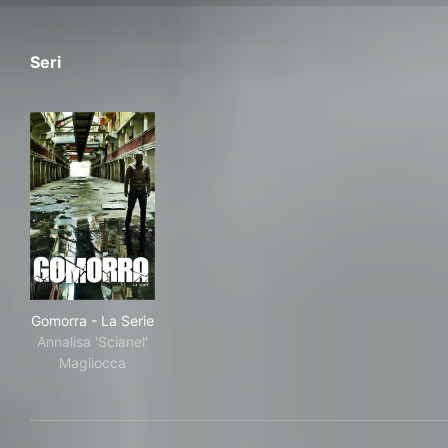
Seri
Gomorra - La Serie
Gomorra - La Serie
Annalisa 'Scianel'
Magliocca