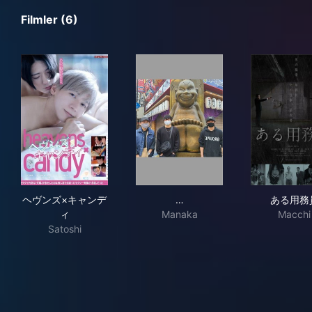
Filmler (6)
ヘヴンズ×キャンディ
最強殺し屋伝説国岡外伝国岡
あ
ヘヴンズ×キャンデ
…
ある用務
ィ
Manaka
Macchi
Satoshi