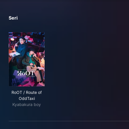
Seri
RoOT / Route of OddTaxi
RoOT / Route of
OddTaxi
Kyabakura boy