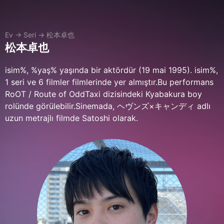
Ev
→
Seri
→
松本卓也
松本卓也
isim%, %yaş% yaşında bir aktördür (19 mai 1995). isim%,
1 seri ve 6 filmler filmlerinde yer almıştır.Bu performans
RoOT / Route of OddTaxi dizisindeki Kyabakura boy
rolünde görülebilir.Sinemada, ヘヴンズ×キャンディ adlı
uzun metrajlı filmde Satoshi olarak.