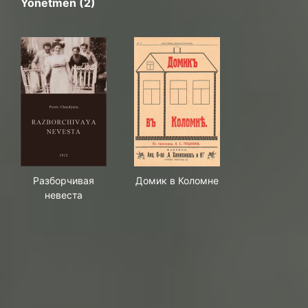
Yönetmen (2)
Разборчивая невеста
Домик в Коломне
Разборчивая
Домик в Коломне
невеста