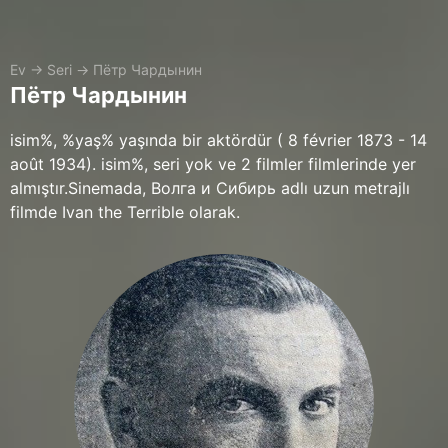
Ev
→
Seri
→
Пётр Чардынин
Пётр Чардынин
isim%, %yaş% yaşında bir aktördür ( 8 février 1873 - 14
août 1934). isim%, seri yok ve 2 filmler filmlerinde yer
almıştır.Sinemada, Волга и Сибирь adlı uzun metrajlı
filmde Ivan the Terrible olarak.