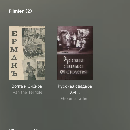
Filmler (2)
Волга и Сибирь
Русская свадьба XVI столе
Волга и Сибирь
Русская свадьба
Ivan the Terrible
XVI…
Groom's father