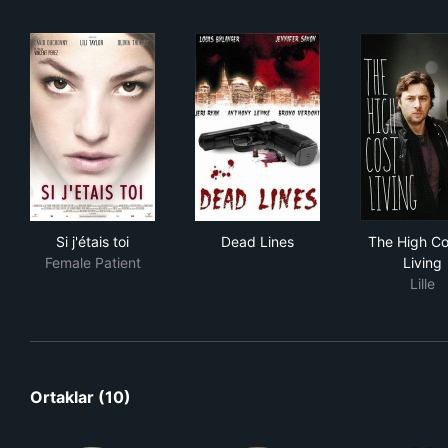
Si j'étais toi
Dead Lines
The
Si j'étais toi
Dead Lines
The High Co
Female Patient
Living
Lille
Ortaklar (10)