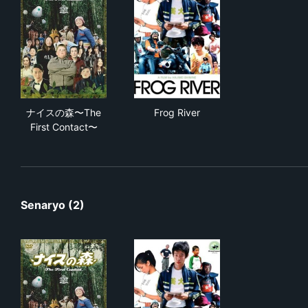
ナイスの森〜The First Contact〜
Frog River
ナイスの森〜The
Frog River
First Contact〜
Senaryo (2)