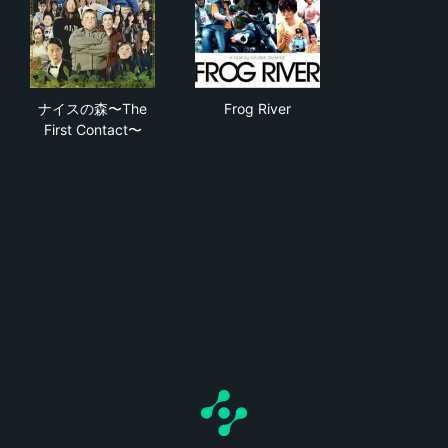
ナイスの森〜The First Contact〜
Frog River
ナイスの森〜The
Frog River
First Contact〜