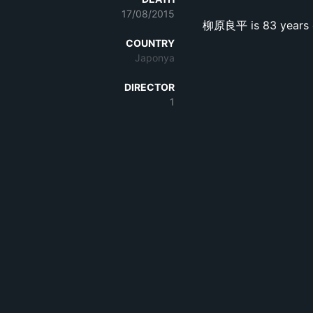
17/08/2015
柳原良平 is 83 years ol
COUNTRY
Japonya
DIRECTOR
1