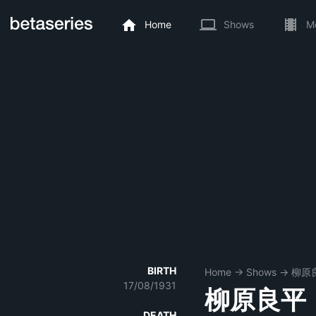
Home
Shows
M
BIRTH
Home
→
Shows
→
柳原
17/08/1931
柳原良平
DEATH