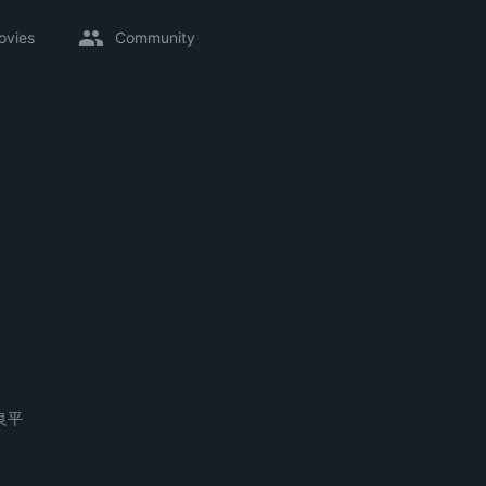
ovies
Community
良平