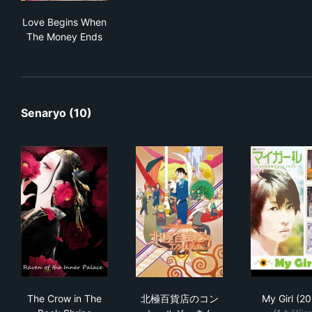
Love Begins When The Money Ends
Love Begins When
The Money Ends
Senaryo (10)
The Crow in The Back Shrine
北極百貨店のコンシェルジュ
My 
The Crow in The
北極百貨店のコン
My Girl (2