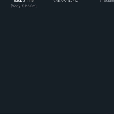
Back Shrine
シェルジュさん
(1 bölüm
(%sayı% bölüm)