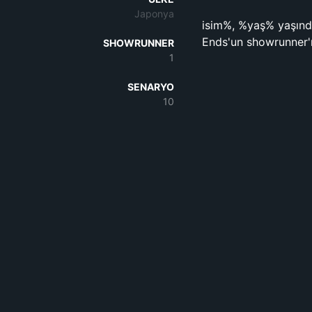
Japonya
isim%, %yaş% yaşın
Ends'un showrunner'ı
SHOWRUNNER
1
SENARYO
10