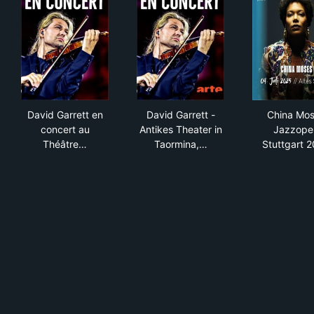
David Garrett en concert au Théâtre antique de Taorm
David Garrett - Antikes Theate
Chi
David Garrett en
David Garrett -
China Mo
concert au
Antikes Theater in
Jazzope
Théâtre…
Taormina,…
Stuttgart 