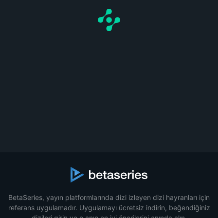
BetaSeries, yayın platformlarında dizi izleyen dizi hayranları için
referans uygulamadır. Uygulamayı ücretsiz indirin, beğendiğiniz
dizileri girin ve o anın en iyi önerilerini anında alın.