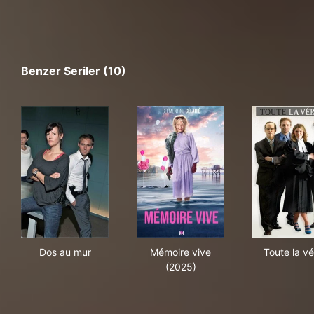
Benzer Seriler (10)
Dos au mur
Mémoire vive (2025)
Tout
Dos au mur
Mémoire vive
Toute la vé
(2025)