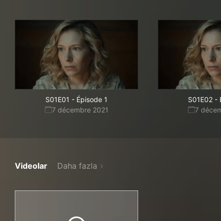
S01E01
-
Épisode 1
S01E02
-
7 décembre 2021
7 déce
Videolar
Daha fazla