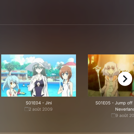
right
S01E04
-
Jini
S01E05
-
Jump off 
2 août 2009
Neverlan
9 août 2