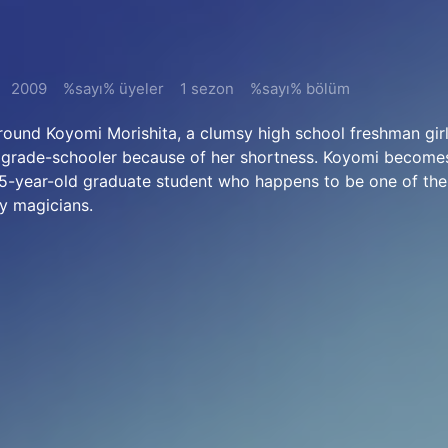
2009
%sayı% üyeler
1 sezon
%sayı% bölüm
round Koyomi Morishita, a clumsy high school freshman gir
a grade-schooler because of her shortness. Koyomi becomes
25-year-old graduate student who happens to be one of th
y magicians.