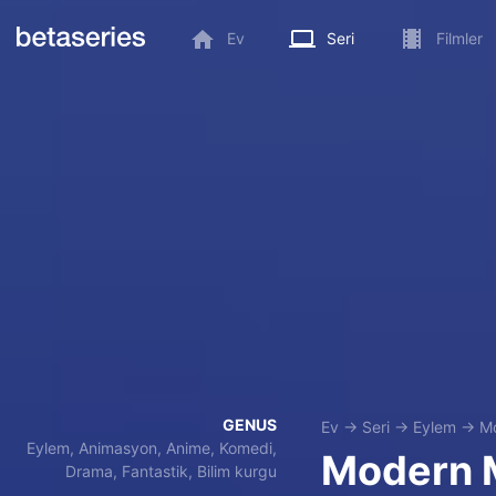
Ev
Seri
Filmler
GENUS
Ev
→
Seri
→
Eylem
→
M
Eylem, Animasyon, Anime, Komedi,
Modern 
Drama, Fantastik, Bilim kurgu