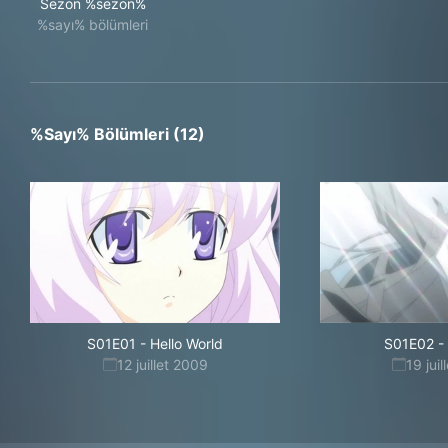
Sezon %sezon%
%sayı% bölümleri
%sayı% Bölümleri (12)
S01E01
-
Hello World
S01E02
-
12 juillet 2009
19 jui