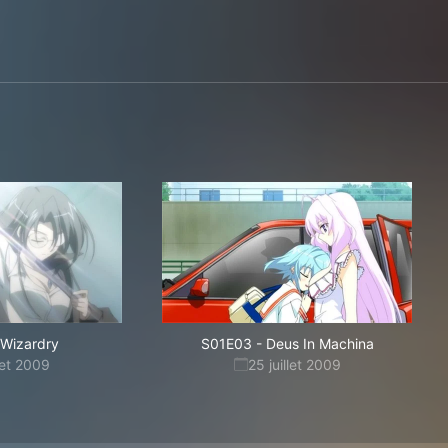
Wizardry
S01E03
-
Deus In Machina
llet 2009
25 juillet 2009