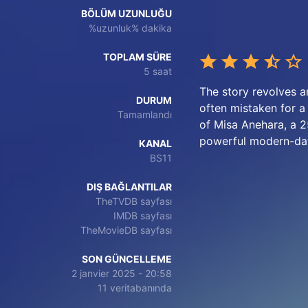
BÖLÜM UZUNLUĞU
%uzunluk% dakika
TOPLAM SÜRE
5 saat
The story revolves a
DURUM
often mistaken for 
Tamamlandı
of Misa Anehara, a 
powerful modern-da
KANAL
BS11
DIŞ BAĞLANTILAR
TheTVDB sayfası
IMDB sayfası
TheMovieDB sayfası
SON GÜNCELLEME
2 janvier 2025 - 20:58
11 veritabanında