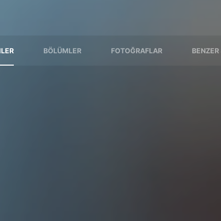
LER
BÖLÜMLER
FOTOĞRAFLAR
BENZER 