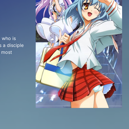
l who is
 a disciple
e most