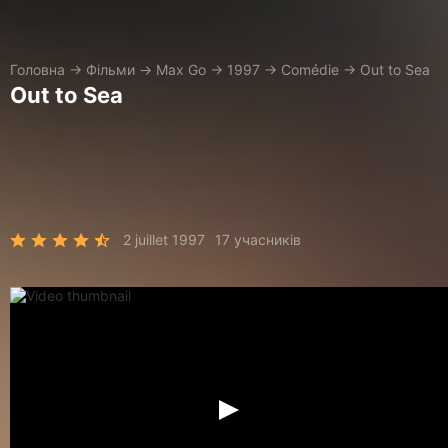
Головна
→
Фільми
→
Max Go
→
1997
→
Comédie
→
Out to Sea
Out to Sea
2 juillet 1997
17 учасників