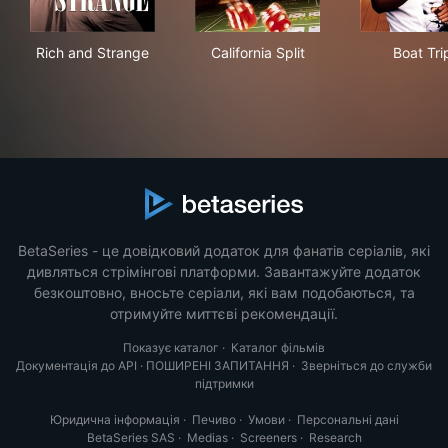
Rich and Strange
California Split
Boat
Rich and Strange
California Split
Boat Tri
BetaSeries - це довідковий додаток для фанатів серіалів, які
дивляться стрімінгові платформи. Завантажуйте додаток
безкоштовно, вносьте серіали, які вам подобаються, та
отримуйте миттєві рекомендації.
Показує каталог
·
Каталог фільмів
Документація до API
·
ПОШИРЕНІ ЗАПИТАННЯ
·
Зверніться до служби
підтримки
Юридична інформація
·
Печиво
·
Умови
·
Персональні дані
BetaSeries SAS
·
Medias
·
Screeners
·
Research