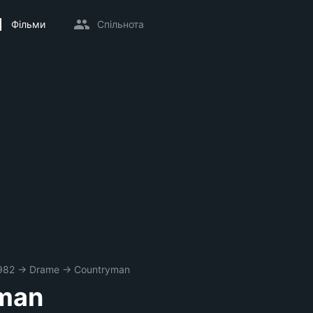
Фільми
Спільнота
982
→
Drame
→
Countryman
man