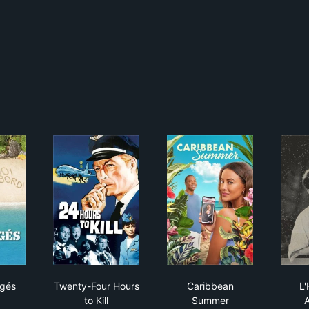
 Naufragés
Twenty-Four Hours to Kill
Caribbean Summer
agés
Twenty-Four Hours
Caribbean
L'
to Kill
Summer
A