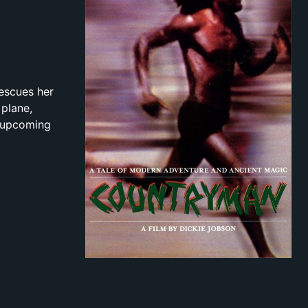
escues her
 plane,
n upcoming