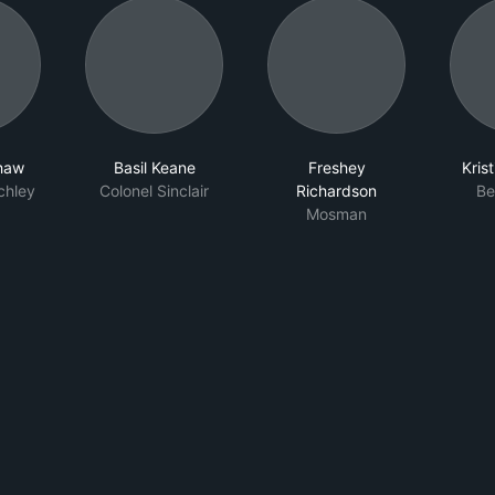
shaw
Basil Keane
Freshey
Krist
chley
Colonel Sinclair
Richardson
Be
Mosman