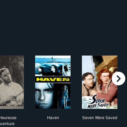
right
L'Heureuse Aventure
Haven
Seven Were S
Heureuse
Haven
Seven Were Saved
venture