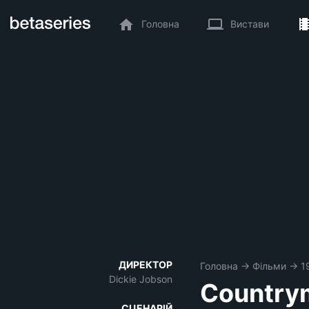
Головна
Вистави
ДИРЕКТОР
Головна
→
Фільми
→
1
Dickie Jobson
Country
СЦЕНАРІЙ