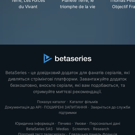
Terre, Les Forces
Planète Terre, le
Thomas Pesq
du Vivant
triomphe de la vie
Objectif Fr
BetaSeries - це довідковий додаток для фанатів серіалів, які
дивляться стрімінгові платформи. Завантажуйте додаток
безкоштовно, вносьте серіали, які вам подобаються, та
отримуйте миттєві рекомендації.
Показує каталог
·
Каталог фільмів
Документація до API
·
ПОШИРЕНІ ЗАПИТАННЯ
·
Зверніться до служби
підтримки
Юридична інформація
·
Печиво
·
Умови
·
Персональні дані
BetaSeries SAS
·
Medias
·
Screeners
·
Research
Пілотний тест телесеріалу
·
Глядацька панель Франція