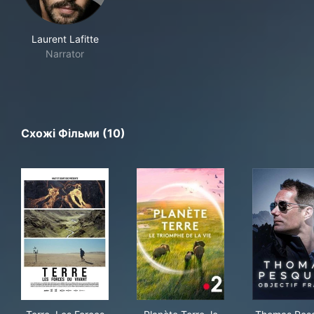
Laurent Lafitte
Narrator
Схожі Фільми (10)
Terre, Les Forces du Vivant
Planète Terre, le triomphe de 
Tho