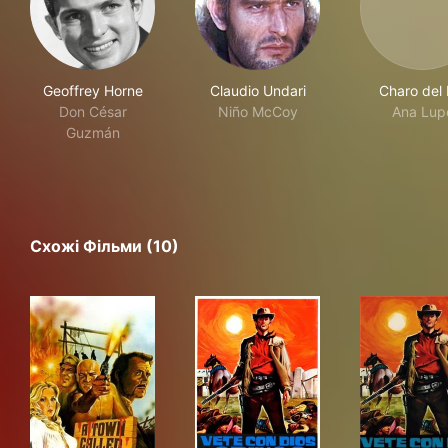
Geoffrey Horne
Claudio Undari
Charo del 
Don César
Niño McCoy
Ana Lup
Guzmán
Схожі Фільми (10)