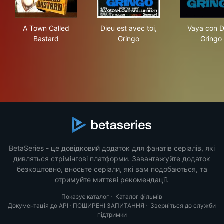
A Town Called Bastard
Dieu est avec toi, Gringo
Vay
A Town Called
Dieu est avec toi,
Vaya con D
Bastard
Gringo
Gringo
BetaSeries - це довідковий додаток для фанатів серіалів, які
дивляться стрімінгові платформи. Завантажуйте додаток
безкоштовно, вносьте серіали, які вам подобаються, та
отримуйте миттєві рекомендації.
Показує каталог
·
Каталог фільмів
Документація до API
·
ПОШИРЕНІ ЗАПИТАННЯ
·
Зверніться до служби
підтримки