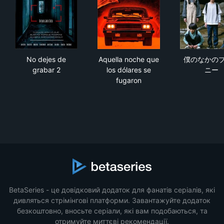
No dejes de grabar 2
Aquella noche que los dólare
僕
No dejes de
Aquella noche que
僕のなかの
grabar 2
los dólares se
ニー
fugaron
BetaSeries - це довідковий додаток для фанатів серіалів, які
дивляться стрімінгові платформи. Завантажуйте додаток
безкоштовно, вносьте серіали, які вам подобаються, та
отримуйте миттєві рекомендації.