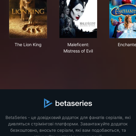
The Lion King
Maleficent: Mistress of Evil
Enc
The Lion King
Maleficent:
Enchant
Mistress of Evil
BetaSeries - це довідковий додаток для фанатів серіалів, які
дивляться стрімінгові платформи. Завантажуйте додаток
безкоштовно, вносьте серіали, які вам подобаються, та