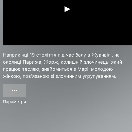
Наприкінці 19 століття під час балу в Жуанвілі, на
околиці Парижа, Жорж, колишній злочинець, який
працює теслею, знайомиться з Марі, молодою
жінкою, пов'язаною зі злочинним угрупуванням.
Параметри