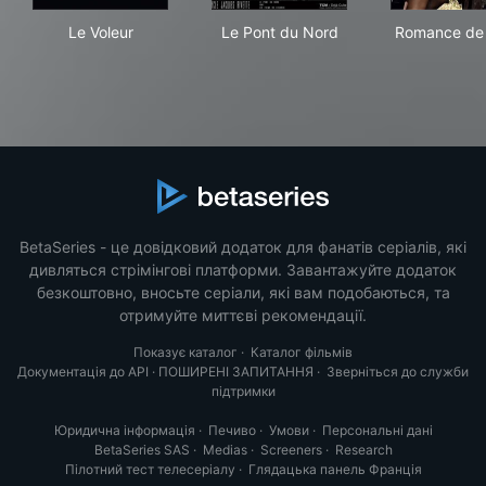
Le Voleur
Le Pont du Nord
Rom
Le Voleur
Le Pont du Nord
Romance de 
BetaSeries - це довідковий додаток для фанатів серіалів, які
дивляться стрімінгові платформи. Завантажуйте додаток
безкоштовно, вносьте серіали, які вам подобаються, та
отримуйте миттєві рекомендації.
Показує каталог
·
Каталог фільмів
Документація до API
·
ПОШИРЕНІ ЗАПИТАННЯ
·
Зверніться до служби
підтримки
Юридична інформація
·
Печиво
·
Умови
·
Персональні дані
BetaSeries SAS
·
Medias
·
Screeners
·
Research
Пілотний тест телесеріалу
·
Глядацька панель Франція