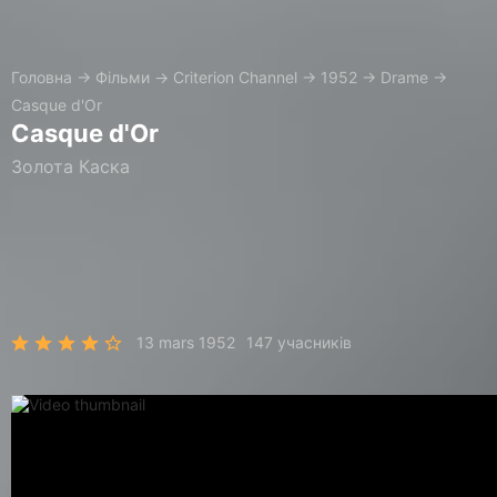
Головна
→
Фільми
→
Criterion Channel
→
1952
→
Drame
→
Casque d'Or
Casque d'Or
Золота Каска
13 mars 1952
147 учасників