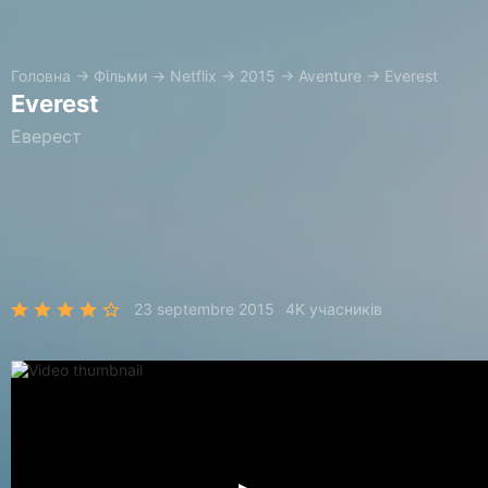
Головна
→
Фільми
→
Netflix
→
2015
→
Aventure
→
Everest
Everest
Еверест
23 septembre 2015
4K учасників