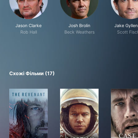
Jason Clarke
Josh Brolin
Jake Gyllen
Rob Hall
Beck Weathers
Scott Fisc
Схожі Фільми (17)