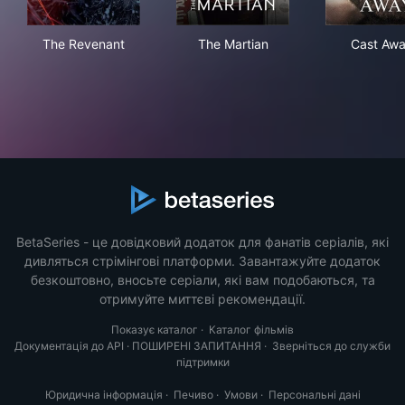
The Revenant
The Martian
Cas
The Revenant
The Martian
Cast Aw
BetaSeries - це довідковий додаток для фанатів серіалів, які
дивляться стрімінгові платформи. Завантажуйте додаток
безкоштовно, вносьте серіали, які вам подобаються, та
отримуйте миттєві рекомендації.
Показує каталог
·
Каталог фільмів
Документація до API
·
ПОШИРЕНІ ЗАПИТАННЯ
·
Зверніться до служби
підтримки
Юридична інформація
·
Печиво
·
Умови
·
Персональні дані