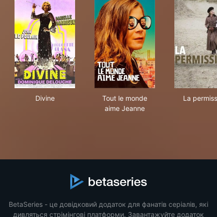
Divine
Tout le monde aime Jeanne
La 
Divine
Tout le monde
La permiss
aime Jeanne
BetaSeries - це довідковий додаток для фанатів серіалів, які
дивляться стрімінгові платформи. Завантажуйте додаток