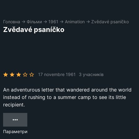
Головна
→
Фільми
→
1961
→
Animation
→
Zvědavé psaníčko
Zvědavé psaníčko
17 novembre 1961
3 учасників
An adventurous letter that wandered around the world
instead of rushing to a summer camp to see its little
recipient.
Параметри