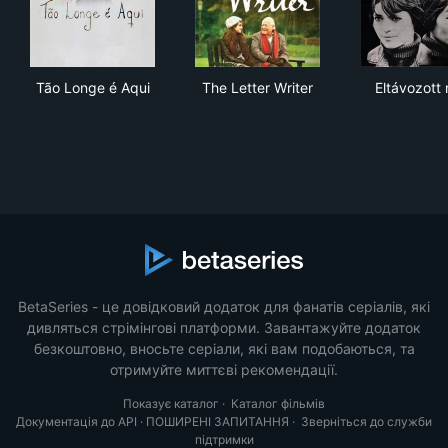
Tão Longe é Aqui
The Letter Writer
Elt
Tão Longe é Aqui
The Letter Writer
Eltávozott
BetaSeries - це довідковий додаток для фанатів серіалів, які
дивляться стрімінгові платформи. Завантажуйте додаток
безкоштовно, вносьте серіали, які вам подобаються, та
отримуйте миттєві рекомендації.
Показує каталог
·
Каталог фільмів
Документація до API
·
ПОШИРЕНІ ЗАПИТАННЯ
·
Зверніться до служби
підтримки