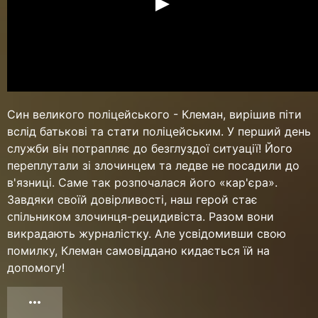
Син великого поліцейського - Клеман, вирішив піти
вслід батькові та стати поліцейським. У перший день
служби він потрапляє до безглуздої ситуації! Його
переплутали зі злочинцем та ледве не посадили до
в'язниці. Саме так розпочалася його «кар'єра».
Завдяки своїй довірливості, наш герой стає
спільником злочинця-рецидивіста. Разом вони
викрадають журналістку. Але усвідомивши свою
помилку, Клеман самовіддано кидається їй на
допомогу!