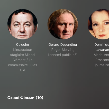
Coluche
Gérard Depardieu
Dominiq
L'inspecteur
Roger Morzini,
Lavanan
stagiaire Michel
l'ennemi public n°1
Marie-An
Clément / Le
Prossant
commissaire Jules
journalis
Clé
Схожі Фільми (10)