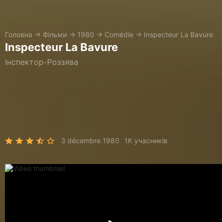
Головна
→
Фільми
→
1980
→
Comédie
→
Inspecteur La Bavure
Inspecteur La Bavure
Інспектор-Роззява
3 décembre 1980
1K учасників