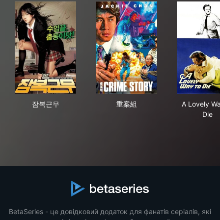
잠복근무
重案組
A L
잠복근무
重案組
A Lovely Wa
Die
BetaSeries - це довідковий додаток для фанатів серіалів, які