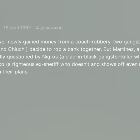
19 avril 1967
4 учасників
 over newly gained money from a coach-robbery, two gangst
and Chiuchi) decide to rob a bank together. But Martinez, a
lly questioned by Nigros (a clad-in-black gangster-killer w
 (a righteous ex-sheriff who doesn't and shows off even m
n their plans.