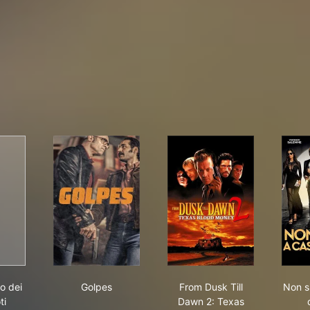
ce colpo dei soliti ignoti
Golpes
From Dusk Till Dawn 
o dei
Golpes
From Dusk Till
Non s
ti
Dawn 2: Texas