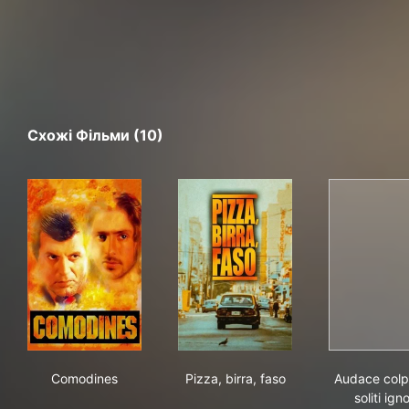
Схожі Фільми (10)
Comodines
Pizza, birra, faso
Auda
Comodines
Pizza, birra, faso
Audace colp
soliti igno