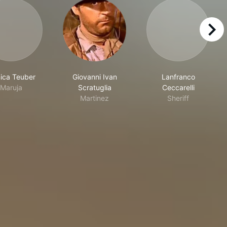
right
ica Teuber
Giovanni Ivan
Lanfranco
Maruja
Scratuglia
Ceccarelli
Martinez
Sheriff