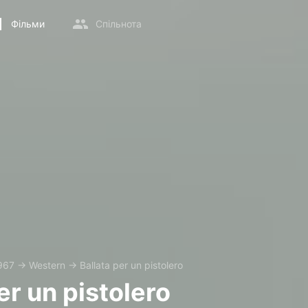
Фільми
Спільнота
967
→
Western
→
Ballata per un pistolero
er un pistolero