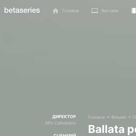
Головна
Вистави
ДИРЕКТОР
Головна
→
Фільми
→
1
Alfio Caltabiano
Ballata p
СЦЕНАРІЙ