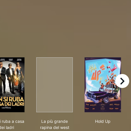
right
2: Texas Blood Money
Non si ruba a casa dei ladri
La più grande rapina del west
Hold Up
i ruba a casa
La più grande
Hold Up
dei ladri
rapina del west