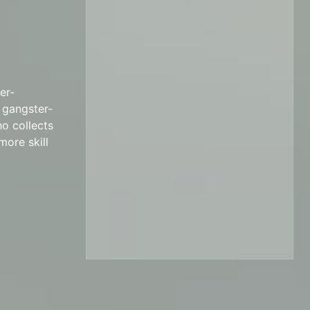
er-
 gangster-
ho collects
ore skill