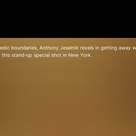
dic boundaries, Anthony Jeselnik revels in getting away w
n this stand-up special shot in New York.