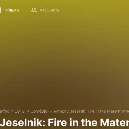
Фільми
Спільнота
etflix
→
2019
→
Comédie
→
Anthony Jeselnik: Fire in the Maternity 
eselnik: Fire in the Mate