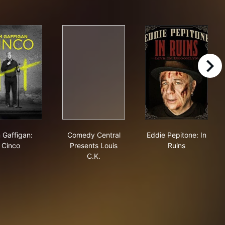
right
to Nuts
Jim Gaffigan: Cinco
Comedy Central Presents Louis C.K.
Eddie Pepitone
 Gaffigan:
Comedy Central
Eddie Pepitone: In
Cinco
Presents Louis
Ruins
C.K.