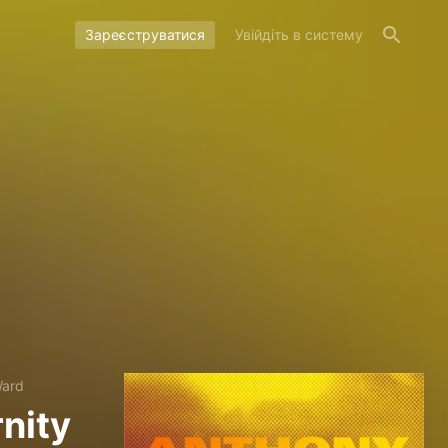
Зареєструватися
Увійдіть в систему
Ward
rnity