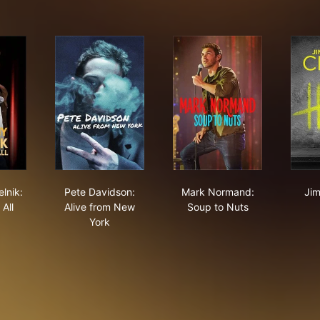
and Prayers
hony Jeselnik: Bones and All
Pete Davidson: Alive from New York
Mark Normand: Soup 
lnik:
Pete Davidson:
Mark Normand:
Jim
All
Alive from New
Soup to Nuts
York