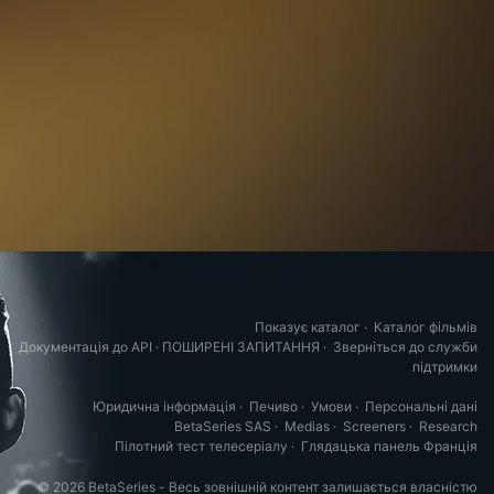
Показує каталог
·
Каталог фільмів
Документація до API
·
ПОШИРЕНІ ЗАПИТАННЯ
·
Зверніться до служби
підтримки
Юридична інформація
·
Печиво
·
Умови
·
Персональні дані
BetaSeries SAS
·
Medias
·
Screeners
·
Research
Пілотний тест телесеріалу
·
Глядацька панель Франція
© 2026 BetaSeries - Весь зовнішній контент залишається власністю