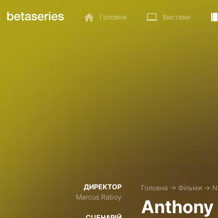
Головна
Вистави
ДИРЕКТОР
Головна
→
Фільми
→
N
Marcus Raboy
Anthony J
СЦЕНАРІЙ