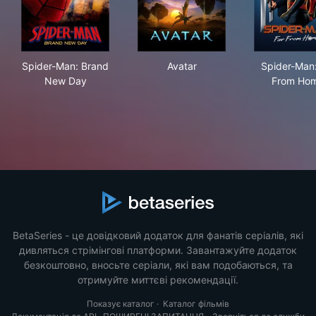
Spider-Man: Brand New Day
Avatar
Spi
Spider-Man: Brand
Avatar
Spider-Man:
New Day
From Ho
BetaSeries - це довідковий додаток для фанатів серіалів, які
дивляться стрімінгові платформи. Завантажуйте додаток
безкоштовно, вносьте серіали, які вам подобаються, та
отримуйте миттєві рекомендації.
Показує каталог
·
Каталог фільмів