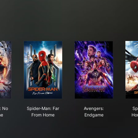
der-Man: No Way Home
Spider-Man: Far From Home
Avengers: Endgame
: No
Spider-Man: Far
Avengers:
Sp
me
From Home
Endgame
Ho