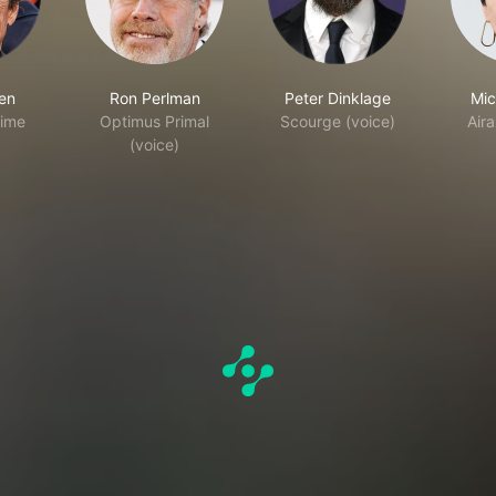
len
Ron Perlman
Peter Dinklage
Mic
rime
Optimus Primal
Scourge (voice)
Aira
(voice)