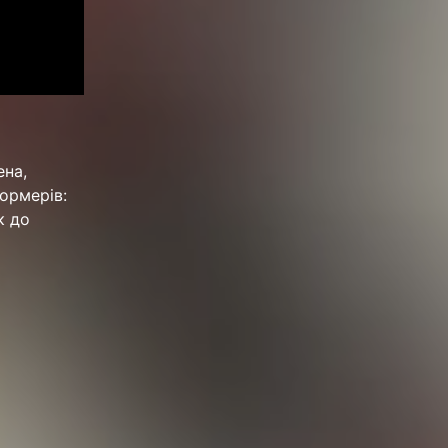
ена,
ормерів:
к до