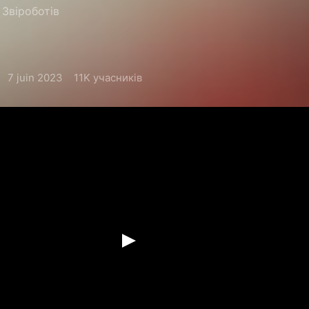
Звіроботів
7 juin 2023
11K учасників