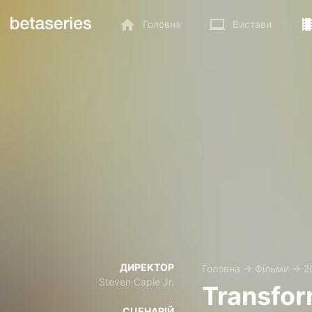
Головна
Вистави
ДИРЕКТОР
Головна
→
Фільми
→
2
Steven Caple Jr.
Transfor
СЦЕНАРІЙ