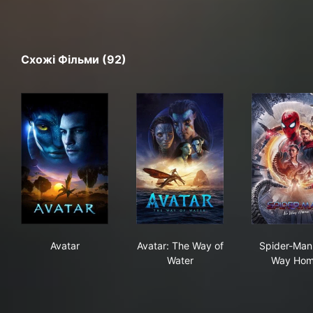
Схожі Фільми (92)
Avatar
Avatar: The Way of Water
Spi
Avatar
Avatar: The Way of
Spider-Man
Water
Way Ho