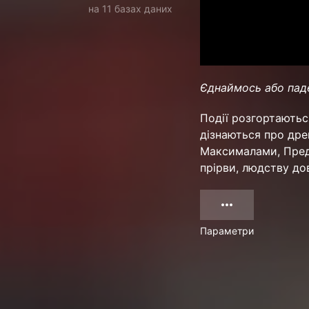
на 11 базах даних
Єднаймось або пад
Події розгортаютьс
дізнаються про дре
Максималами, Пред
прірви, людству до
Параметри