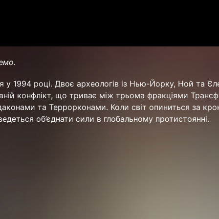
емо.
я у 1994 році. Двоє археологів із Нью-Йорку, Ной та Єл
вній конфлікт, що триває між трьома фракціями Трансф
аконами та Террорконами. Коли світ опиниться за кро
ведеться об’єднати сили в глобальному протистоянні.