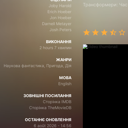
Трансформери: Час 
Joby Harold
Erich Hoeber
Jon Hoeber
Darnell Metayer
Josh Peters
ВИКОНАННЯ
2 hours 7 хвилин
ЖАНРИ
Наукова фантастика, Пригода, Дія
МОВА
English
ЗОВНІШНІ ПОСИЛАННЯ
Сторінка IMDB
Сторінка TheMovieDB
ОСТАННЄ ОНОВЛЕННЯ
6 août 2026 - 14:56