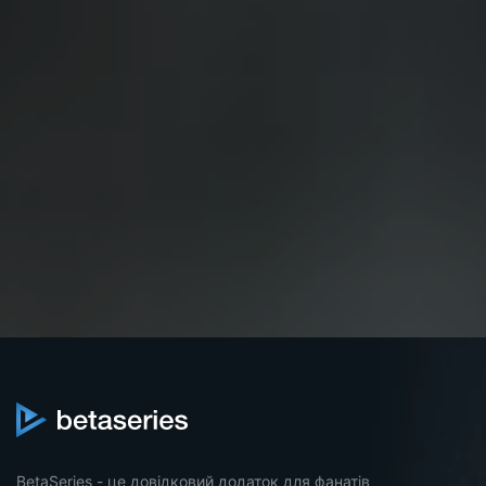
BetaSeries - це довідковий додаток для фанатів