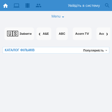
Увійдіть в систему
Menu
🇺🇸
‹
›
Змінити
A&E
ABC
Acorn TV
AcornTV
КАТАЛОГ ФІЛЬМІВ
Популярність