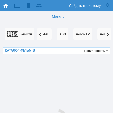
Увійдіть в систему
Menu
🇺🇸
‹
›
Змінити
A&E
ABC
Acorn TV
AcornTV
КАТАЛОГ ФІЛЬМІВ
Популярність