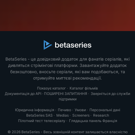
BetaSeries - це довідковий додаток для фанатів серіалів, які
дивляться стрімінгові платформи. Завантажуйте додаток
безкоштовно, вносьте серіали, які вам подобаються, та
отримуйте миттєві рекомендації.
Показує каталог
·
Каталог фільмів
Документація до API
·
ПОШИРЕНІ ЗАПИТАННЯ
·
Зверніться до служби
підтримки
Юридична інформація
·
Печиво
·
Умови
·
Персональні дані
BetaSeries SAS
·
Medias
·
Screeners
·
Research
Пілотний тест телесеріалу
·
Глядацька панель Франція
© 2026 BetaSeries - Весь зовнішній контент залишається власністю