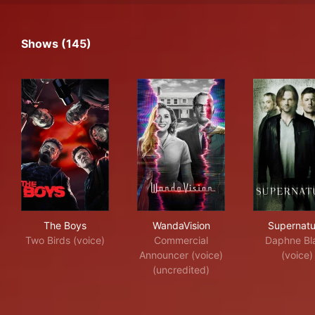
Shows (145)
The Boys
WandaVision
Sup
The Boys
WandaVision
Supernatu
Two Birds (voice)
Commercial
Daphne Bl
Announcer (voice)
(voice)
(uncredited)