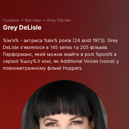
Головна
→
Вистави
→
Grey DeLisle
Grey DeLisle
%ім'я% - актриса %вік% років (24 août 1973). Grey
DeLisle з'являлося в 145 series та 205 фільмів.
Перформанс, який можна знайти в ролі %ролі% в
серіалі %шоу%.У кіно, як Additional Voices (voice) у
повнометражному фільмі Hoppers.