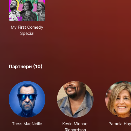
My First Comedy Special
My First Comedy
Special
Партнери (10)
Tress MacNeille
Kevin Michael
Pamela Ha
Richardson