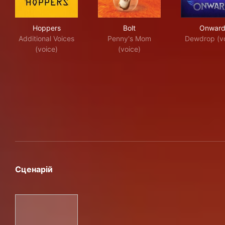
Hoppers
Bolt
Onw
Hoppers
Bolt
Onwar
Additional Voices
Penny's Mom
Dewdrop (vo
(voice)
(voice)
Сценарій