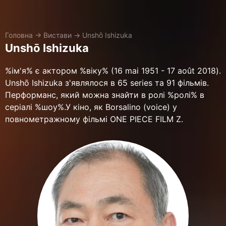
Головна
→
Вистави
→
Unshō Ishizuka
Unshō Ishizuka
%ім'я% є актором %віку% (16 mai 1951 - 17 août 2018).
Unshō Ishizuka з'являлося в 65 series та 91 фільмів.
Перформанс, який можна знайти в ролі %ролі% в
серіалі %шоу%.У кіно, як Borsalino (voice) у
повнометражному фільмі ONE PIECE FILM Z.