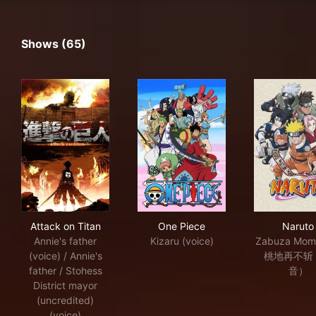
Shows (65)
Attack on Titan
One Piece
Nar
Attack on Titan
One Piece
Naruto
Annie's father
Kizaru (voice)
Zabuza Momo
(voice) / Annie's
桃地再不斩
father / Stohess
音）
District mayor
(uncredited)
(voice)