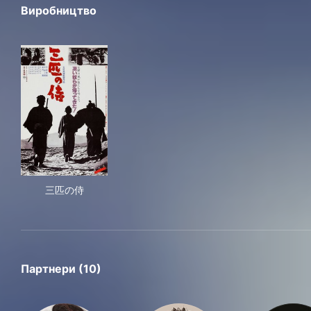
Виробництво
三匹の侍
三匹の侍
Партнери (10)