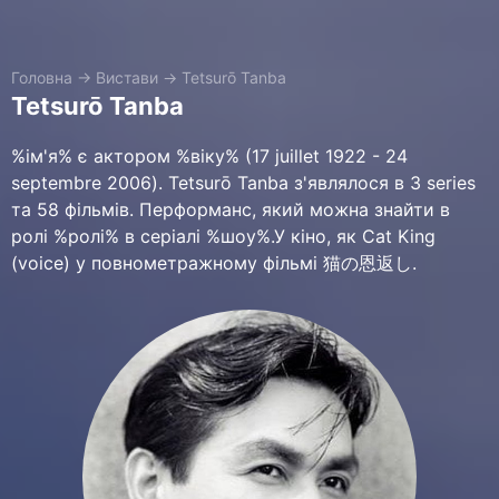
Головна
→
Вистави
→
Tetsurō Tanba
Tetsurō Tanba
%ім'я% є актором %віку% (17 juillet 1922 - 24
septembre 2006). Tetsurō Tanba з'являлося в 3 series
та 58 фільмів. Перформанс, який можна знайти в
ролі %ролі% в серіалі %шоу%.У кіно, як Cat King
(voice) у повнометражному фільмі 猫の恩返し.