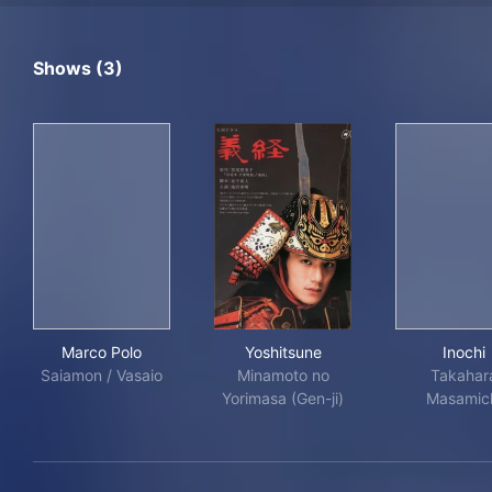
Shows (3)
Marco Polo
Yoshitsune
Inoc
Marco Polo
Yoshitsune
Inochi
Saiamon / Vasaio
Minamoto no
Takahar
Yorimasa (Gen-ji)
Masamic