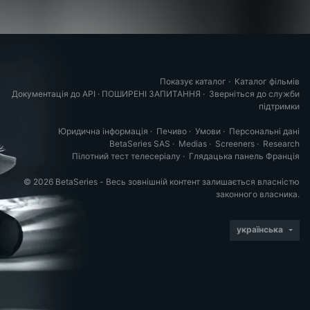
Показує каталог
·
Каталог фільмів
Документація до API
·
ПОШИРЕНІ ЗАПИТАННЯ
·
Зверніться до служби
підтримки
Юридична інформація
·
Печиво
·
Умови
·
Персональні дані
BetaSeries SAS
·
Medias
·
Screeners
·
Research
Пілотний тест телесеріалу
·
Глядацька панель Франція
© 2026 BetaSeries - Весь зовнішній контент залишається власністю
законного власника.
українська