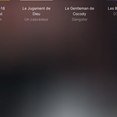
lan FX-18 casse tout
Le Jugement de Dieu
Le Gentleman de Coc
-18
Le Jugement de
Le Gentleman de
Les B
ut
Dieu
Cocody
D'
n
Un cascadeur
Gangster