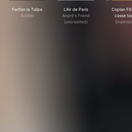
Fanfan la Tulipe
L'Air de Paris
Cop
Fanfan la Tulipe
L'Air de Paris
Coplan FX
Soldier
André's Friend
casse to
(uncredited)
Shaimou