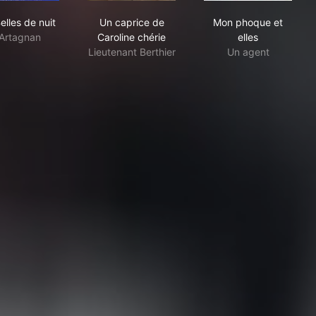
ody
Les Belles de nuit
Un caprice de Caroline chérie
Mon phoque et 
elles de nuit
Un caprice de
Mon phoque et
Artagnan
Caroline chérie
elles
Lieutenant Berthier
Un agent