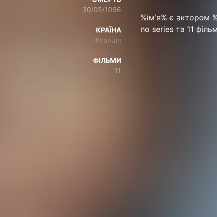
30/05/1966
%ім'я% є актором %в
no series та 11 філь
КРАЇНА
Франція
ФІЛЬМИ
11