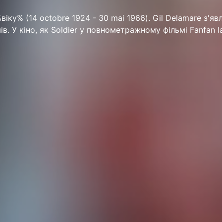
іку% (14 octobre 1924 - 30 mai 1966). Gil Delamare з'яв
мів. У кіно, як Soldier у повнометражному фільмі Fanfan la