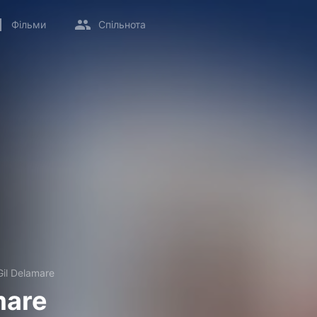
Фільми
Спільнота
Gil Delamare
mare