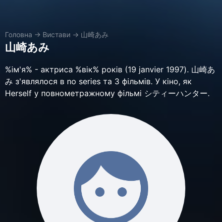
Головна
→
Вистави
→
山崎あみ
山崎あみ
%ім'я% - актриса %вік% років (19 janvier 1997). 山崎あ
み з'являлося в no series та 3 фільмів. У кіно, як
Herself у повнометражному фільмі シティーハンター.