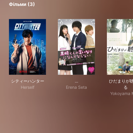
Фільми (3)
シティーハンター
黒崎くんの言いなりになんて
ひ
シティーハンター
…
ひだまりが
Herself
Erena Seta
る
Yokoyama 