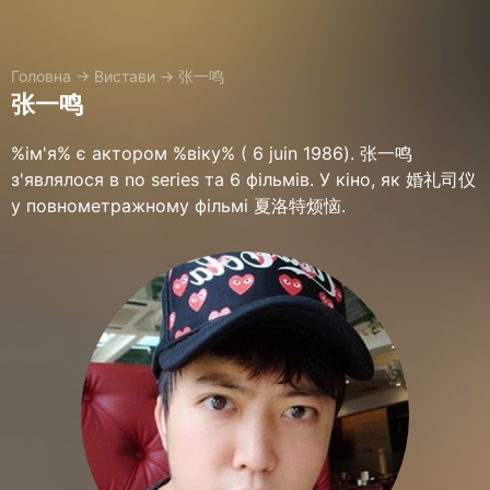
Головна
→
Вистави
→
张一鸣
张一鸣
%ім'я% є актором %віку% ( 6 juin 1986). 张一鸣
з'являлося в no series та 6 фільмів. У кіно, як 婚礼司仪
у повнометражному фільмі 夏洛特烦恼.