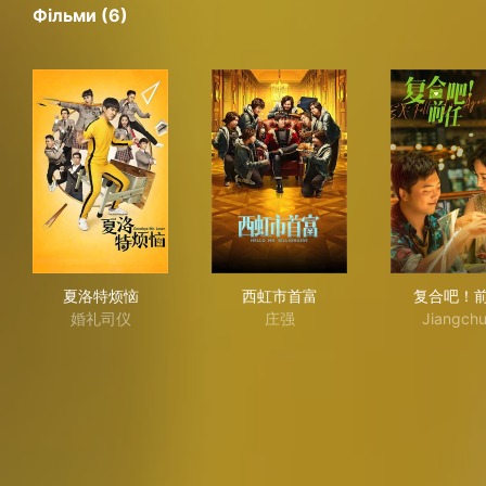
Фільми (6)
夏洛特烦恼
西虹市首富
复
夏洛特烦恼
西虹市首富
复合吧！
婚礼司仪
庄强
Jiangch