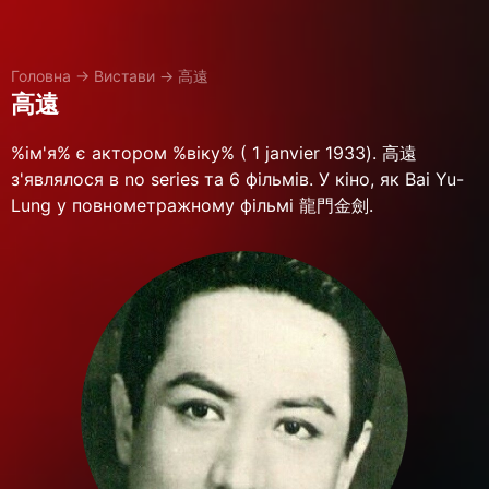
Головна
→
Вистави
→
高遠
高遠
%ім'я% є актором %віку% ( 1 janvier 1933). 高遠
з'являлося в no series та 6 фільмів. У кіно, як Bai Yu-
Lung у повнометражному фільмі 龍門金劍.