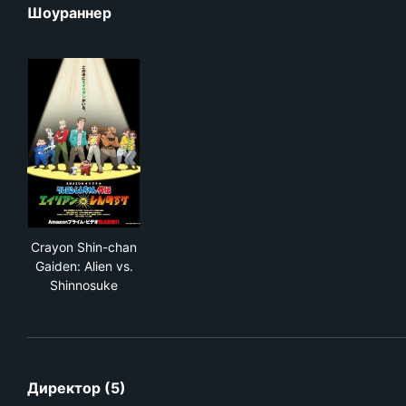
Шоураннер
Crayon Shin-chan Gaiden: Alien vs. Shinnosuke
Crayon Shin-chan
Gaiden: Alien vs.
Shinnosuke
Директор (5)