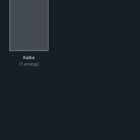
Kaiba
Kaiba
(1 епізод)