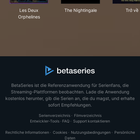
Les Deux Orphelines
The Nightingale
Trở
Les Deux
The Nightingale
Trở về
Orphelines
BetaSeries ist die Referenzanwendung für Serienfans, die
Streaming-Plattformen beobachten. Lade die Anwendung
kostenlos herunter, gib die Serien an, die du magst, und erhalte
sofort Empfehlungen.
Serienverzeichnis
·
Filmverzeichnis
Entwickler-Tools
·
FAQ
·
Support kontaktieren
Rechtliche Informationen
·
Cookies
·
Nutzungsbedingungen
·
Persönliche
Daten