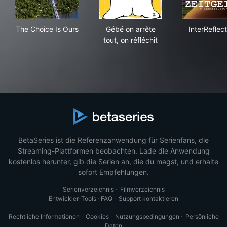
The Choice Is Ours
Gébé on arrête tout, on réfléc
Inte
The Choice Is Ours
Gébé on arrête
InterReflect
tout, on réfléchit
BetaSeries ist die Referenzanwendung für Serienfans, die
Streaming-Plattformen beobachten. Lade die Anwendung
kostenlos herunter, gib die Serien an, die du magst, und erhalte
sofort Empfehlungen.
Serienverzeichnis
·
Filmverzeichnis
Entwickler-Tools
·
FAQ
·
Support kontaktieren
Rechtliche Informationen
·
Cookies
·
Nutzungsbedingungen
·
Persönliche
Daten