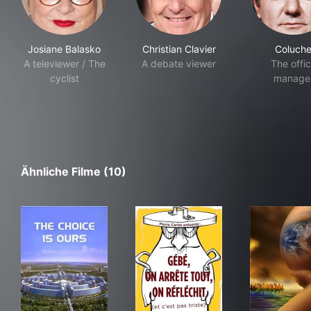
Josiane Balasko
Christian Clavier
Coluch
A televiewer / The
A debate viewer
The offi
cyclist
manage
Ähnliche Filme (10)