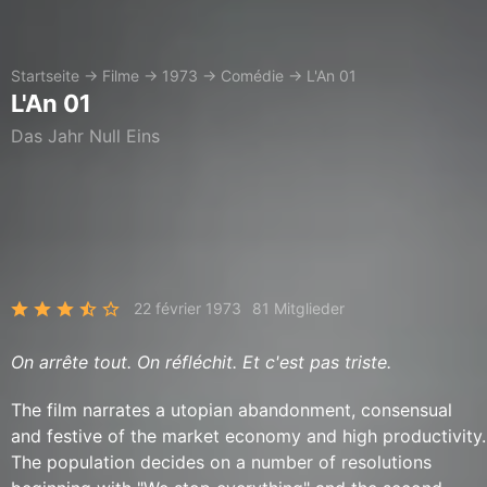
Startseite
→
Filme
→
1973
→
Comédie
→
L'An 01
L'An 01
Das Jahr Null Eins
22 février 1973
81 Mitglieder
On arrête tout. On réfléchit. Et c'est pas triste.
The film narrates a utopian abandonment, consensual
and festive of the market economy and high productivity.
The population decides on a number of resolutions