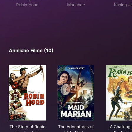
Robin Hood
Marianne
Koning J
Ähnliche Filme (10)
The Story of Robin Hood and His Merrie Men
The Adventures of Maid Mari
A C
The Story of Robin
The Adventures of
A Challenge