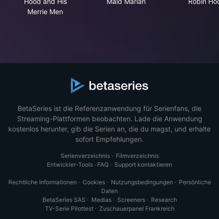
Hood and His
Maid Marian
Robin Ho
Merrie Men
BetaSeries ist die Referenzanwendung für Serienfans, die
Streaming-Plattformen beobachten. Lade die Anwendung
kostenlos herunter, gib die Serien an, die du magst, und erhalte
sofort Empfehlungen.
Serienverzeichnis
·
Filmverzeichnis
Entwickler-Tools
·
FAQ
·
Support kontaktieren
Rechtliche Informationen
·
Cookies
·
Nutzungsbedingungen
·
Persönliche
Daten
BetaSeries SAS
·
Medias
·
Screeners
·
Research
TV-Serie Pilottest
·
Zuschauerpanel Frankreich