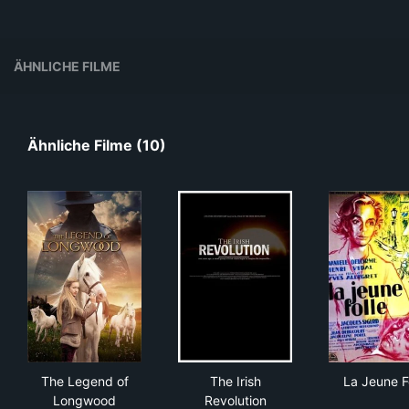
ÄHNLICHE FILME
Ähnliche Filme (10)
The Legend of Longwood
The Irish Revolution
La 
The Legend of
The Irish
La Jeune F
Longwood
Revolution