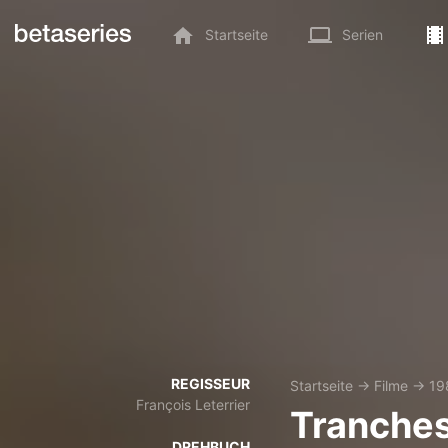
Startseite
Serien
REGISSEUR
Startseite
→
Filme
→
19
François Leterrier
Tranches
DREHBUCH