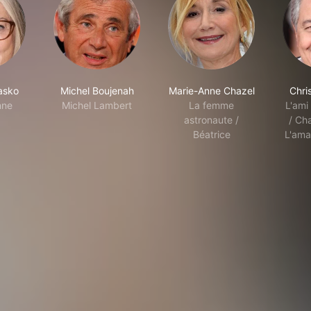
asko
Michel Boujenah
Marie-Anne Chazel
Chris
nne
Michel Lambert
La femme
L'ami
astronaute /
/ Cha
Béatrice
L'ama