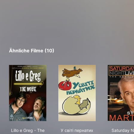
Ähnliche Filme (10)
Lillo e Greg - The Movie!
У світі пернатих
Sat
Lillo e Greg - The
У світі пернатих
Saturday N