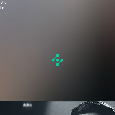
st of
tin