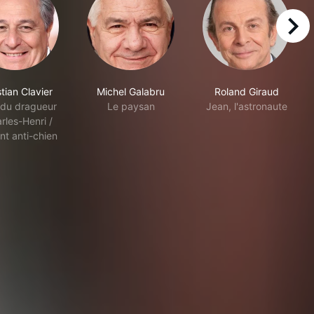
right
tian Clavier
Michel Galabru
Roland Giraud
 du dragueur
Le paysan
Jean, l'astronaute
rles-Henri /
nt anti-chien