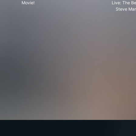
Movie!
Live: The Be
Steve Mar