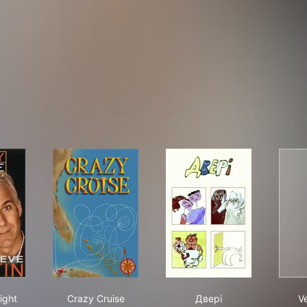
urday Night Live: The Best of Steve Martin
Crazy Cruise
Двері
ight
Crazy Cruise
Двері
V