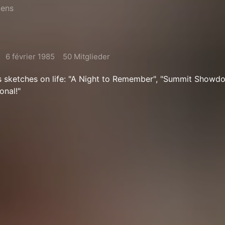
bens
6 février 1985
50 Mitglieder
s sketches on life: "A Night to Remember", "Summit Showd
onal!"