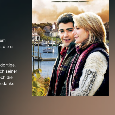
nem
, die er
dortige,
ch seiner
och die
Gedanke,