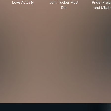
Love Actually
John Tucker Must
Pride, Prej
Die
and Mistle