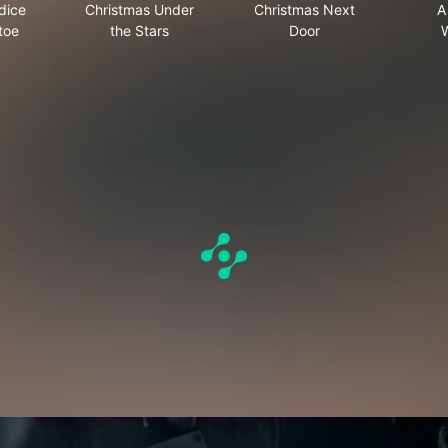
udice
Christmas Under
Christmas Next
A
toe
the Stars
Door