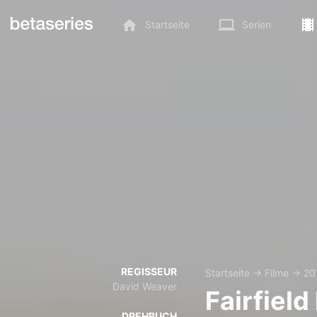
Startseite
Serien
REGISSEUR
Startseite
→
Filme
→
20
David Weaver
Fairfield
DREHBUCH