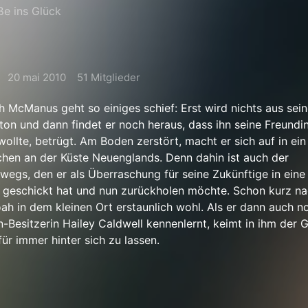
ße ins Glück
20 mai 2010
51 Mitglieder
 McManus geht so einiges schief: Erst wird nichts aus sei
on und dann findet er noch heraus, dass ihn seine Freundin
ollte, betrügt. Am Boden zerstört, macht er sich auf in ein
chen an der Küste Neuenglands. Denn dahin ist auch der
wegs, den er als Überraschung für seine Zukünftige in eine 
 geschickt hat und nun zurückholen möchte. Schon kurz na
oah in dem kleinen Ort erstaunlich wohl. Als er dann auch n
Besitzerin Hailey Caldwell kennenlernt, keimt in ihm der 
ür immer hinter sich zu lassen.