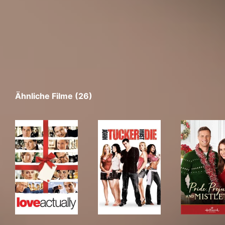
Ähnliche Filme (26)
Love Actually
John Tucker Must Die
Prid