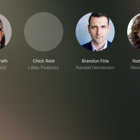
rath
Chick Reid
Brandon Firla
Nat
ody
Lillian Peabody
Randall Henderson
Wend