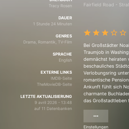
Fairfield Road - Stra
Tracy Rosen
DAUER
1 Stunde 24 Minuten
GENRES
Drama, Romantik, TV-Film
Bei Großstädter Noah
Traumjob in Washingt
SPRACHE
demnächst heiraten w
English
beschauliches Städt
EXTERNE LINKS
Verlobungsring unter
IMDB-Seite
romantische Pension
TheMovieDB-Seite
Ankunft fühlt sich N
charmante Buchladen-
LETZTE AKTUALISIERUNG
das Großstadtleben f
9 avril 2026 - 13:48
auf 11 Datenbanken
Einstellungen