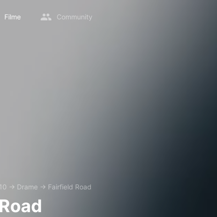
Filme
Community
10
→
Drame
→
Fairfield Road
 Road