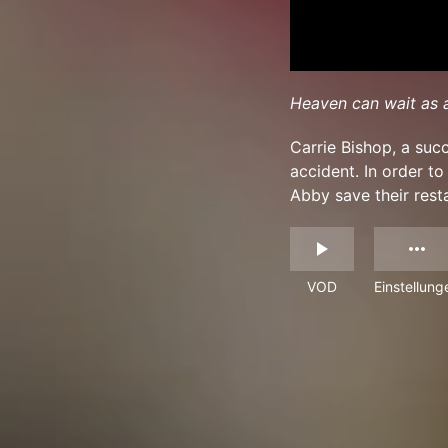
Heaven can wait as a
Carrie Bishop, a succ
accident. In order t
Abby save their resta
VOD
Einstellung