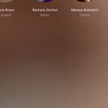
icia Braun
Barbara Gordon
Marqus Bobesich
Lynette
Betsy
Danny