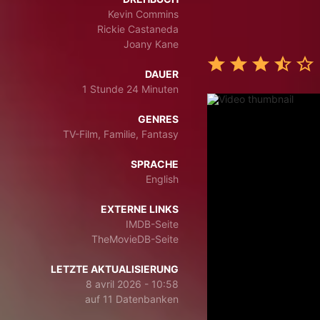
Kevin Commins
Rickie Castaneda
Joany Kane
DAUER
1 Stunde 24 Minuten
GENRES
TV-Film, Familie, Fantasy
SPRACHE
English
EXTERNE LINKS
IMDB-Seite
TheMovieDB-Seite
LETZTE AKTUALISIERUNG
8 avril 2026 - 10:58
auf 11 Datenbanken