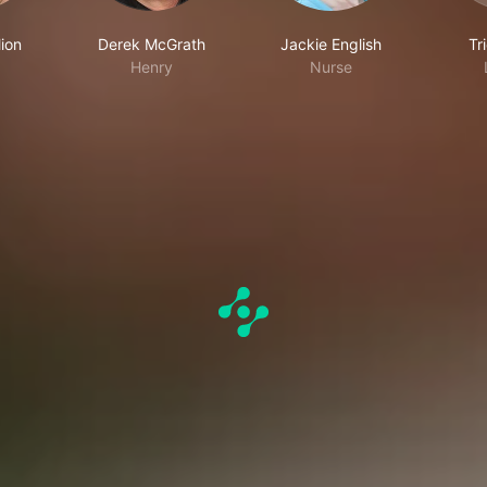
lion
Derek McGrath
Jackie English
Tr
Henry
Nurse