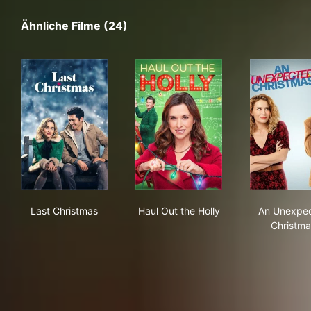
Ähnliche Filme (24)
Last Christmas
Haul Out the Holly
An 
Last Christmas
Haul Out the Holly
An Unexpe
Christma