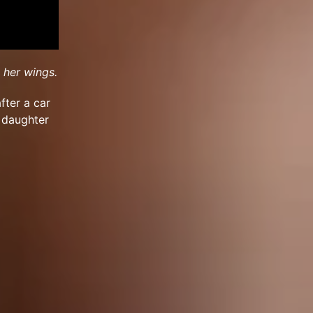
 her wings.
fter a car
s daughter