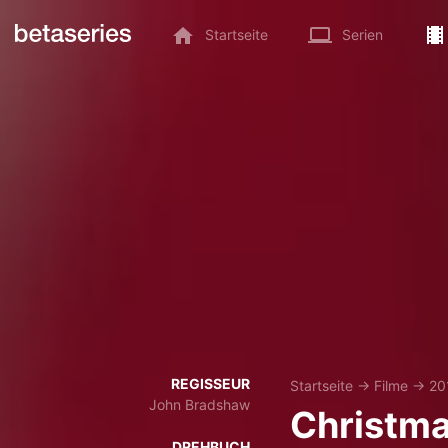
Startseite
Serien
REGISSEUR
Startseite
→
Filme
→
20
John Bradshaw
Christm
DREHBUCH