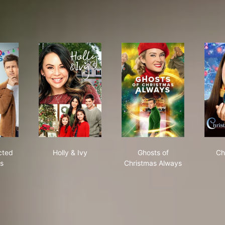
Unexpected Christmas
Holly & Ivy
Ghosts of Christmas 
cted
Holly & Ivy
Ghosts of
Ch
s
Christmas Always