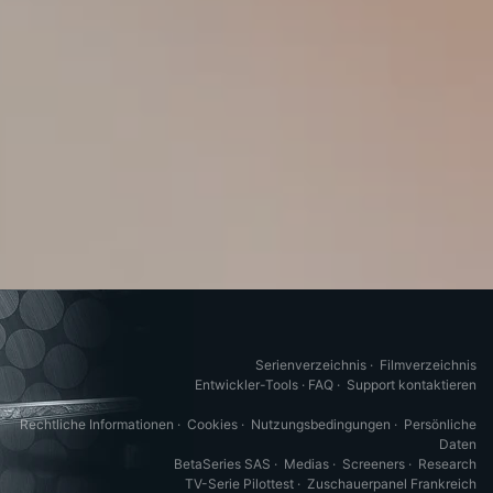
Serienverzeichnis
·
Filmverzeichnis
Entwickler-Tools
·
FAQ
·
Support kontaktieren
Rechtliche Informationen
·
Cookies
·
Nutzungsbedingungen
·
Persönliche
Daten
BetaSeries SAS
·
Medias
·
Screeners
·
Research
TV-Serie Pilottest
·
Zuschauerpanel Frankreich