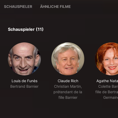
SCHAUSPIELER
ÄHNLICHE FILME
Schauspieler (11)
Louis de Funès
Claude Rich
Agathe Nat
Bertrand Barnier
Christian Martin,
Colette Barn
prétendant de la
fille de Bertr
fille Barnier
Germain