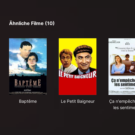
Ähnliche Filme (10)
Baptême
Le Petit Baigneur
Ça 
Baptême
Le Petit Baigneur
Ça n'empêch
les sentim