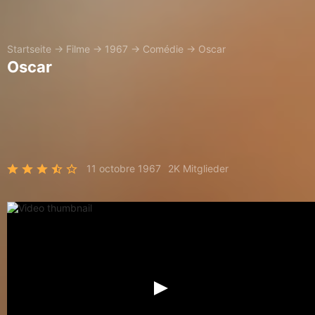
Startseite
→
Filme
→
1967
→
Comédie
→
Oscar
Oscar
11 octobre 1967
2K Mitglieder