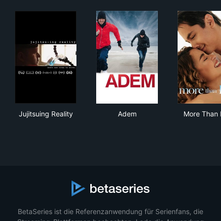
Jujitsuing Reality
Adem
Mor
Jujitsuing Reality
Adem
More Than 
BetaSeries ist die Referenzanwendung für Serienfans, die