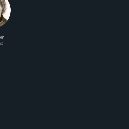
som
ax