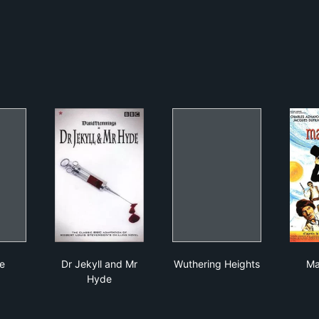
e Eyre
Dr Jekyll and Mr Hyde
Wuthering Heights
e
Dr Jekyll and Mr
Wuthering Heights
Ma
Hyde