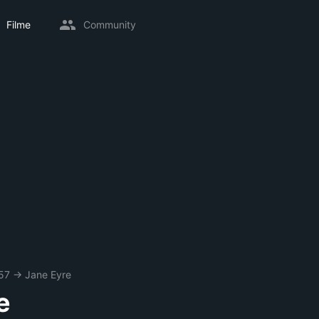
Filme
Community
57
→
Jane Eyre
e