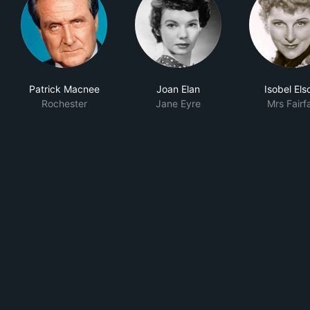
Patrick Macnee
Joan Elan
Isobel El
Rochester
Jane Eyre
Mrs Fairf