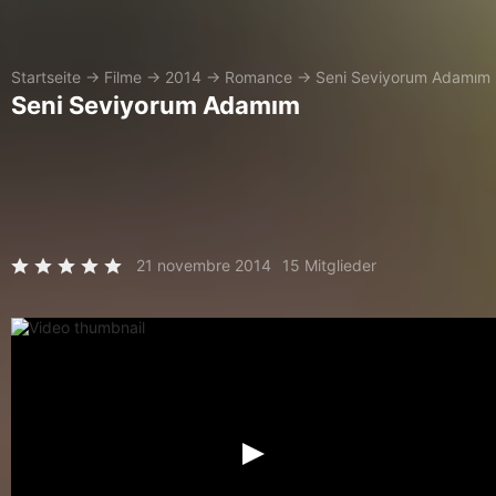
Startseite
→
Filme
→
2014
→
Romance
→
Seni Seviyorum Adamım
Seni Seviyorum Adamım
21 novembre 2014
15 Mitglieder