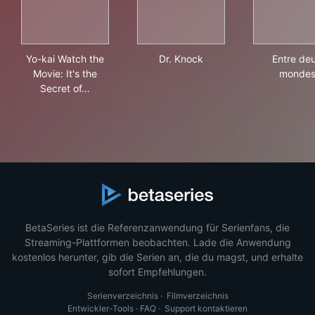
Yo-kai Watch the Movie: It's the Secret of Birth, Meow!
Dr. Knock
Ent
Yo-kai Watch the
Dr. Knock
Entre de
Movie: It's the
monde
Secret of…
BetaSeries ist die Referenzanwendung für Serienfans, die
Streaming-Plattformen beobachten. Lade die Anwendung
kostenlos herunter, gib die Serien an, die du magst, und erhalte
sofort Empfehlungen.
Serienverzeichnis
·
Filmverzeichnis
Entwickler-Tools
·
FAQ
·
Support kontaktieren