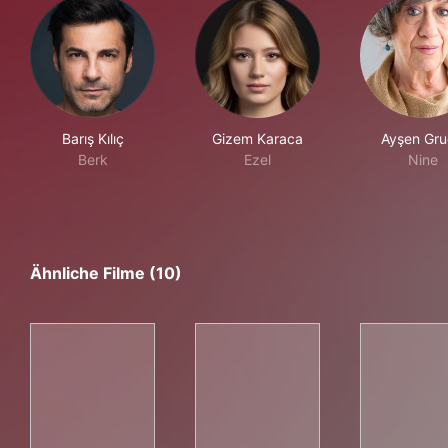
Barış Kılıç
Gizem Karaca
Ayşen Gr
Berk
Ezel
Nine
Ähnliche Filme (10)