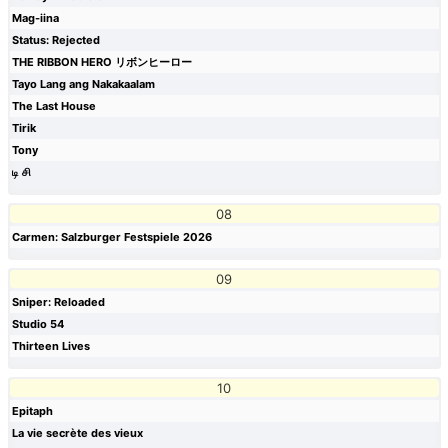
Mag-iina
Status: Rejected
THE RIBBON HERO リボンヒーロー
Tayo Lang ang Nakakaalam
The Last House
Tirik
Tony
டி சி
08
Carmen: Salzburger Festspiele 2026
09
Sniper: Reloaded
Studio 54
Thirteen Lives
10
Epitaph
La vie secrète des vieux