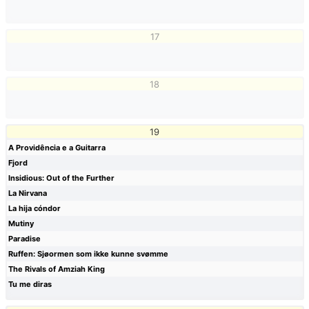
17
18
19
A Providência e a Guitarra
Fjord
Insidious: Out of the Further
La Nirvana
La hija cóndor
Mutiny
Paradise
Ruffen: Sjøormen som ikke kunne svømme
The Rivals of Amziah King
Tu me diras