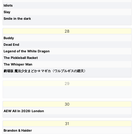
Idiots
Slay
Smile in the dark
28
Buddy
Dead End
Legend of the White Dragon
The Pickleball Racket
The Whisper Man
劇場版 魔法少女まどか☆マギカ〈ワルプルギスの廻天〉
29
30
AEW All In 2026: London
31
Brandon & Haider