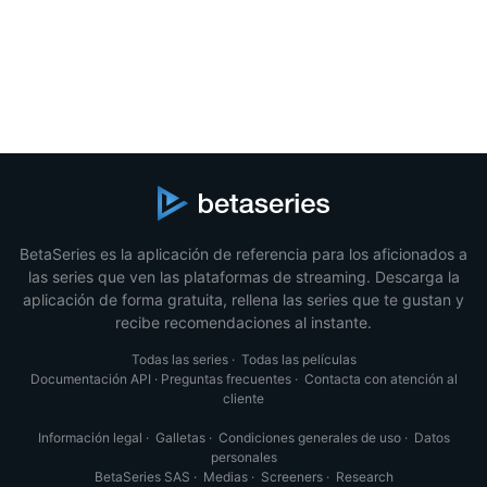
BetaSeries es la aplicación de referencia para los aficionados a
las series que ven las plataformas de streaming. Descarga la
aplicación de forma gratuita, rellena las series que te gustan y
recibe recomendaciones al instante.
Todas las series
·
Todas las películas
Documentación API
·
Preguntas frecuentes
·
Contacta con atención al
cliente
Información legal
·
Galletas
·
Condiciones generales de uso
·
Datos
personales
BetaSeries SAS
·
Medias
·
Screeners
·
Research