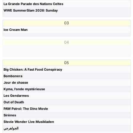
La Grande Parade des Nations Celtes
WWE SummerSlam 2026: Sunday
03
Ice Cream Man
04
05
Big Chicken: A Fast Food Conspiracy
Bombonera
Jour de chasse
Kyma, l'onde mystérieuse
Les Gendarmes
Out of Death
PAW Patrol: The Dino Movie
Sirènes
Stevie Wonder Live Musikladen
الجواهرجي