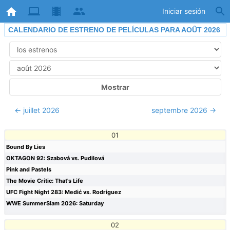
Iniciar sesión
CALENDARIO DE ESTRENO DE PELÍCULAS PARA AOÛT 2026
← juillet 2026
septembre 2026 →
01
Bound By Lies
OKTAGON 92: Szabová vs. Pudilová
Pink and Pastels
The Movie Critic: That's Life
UFC Fight Night 283: Medić vs. Rodriguez
WWE SummerSlam 2026: Saturday
02