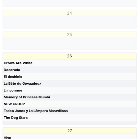
24
25
26
Crows Are White
Decorado
El deshielo
La Bête du Gévaudeux
L’inconnue
Memory of Princess Mumbi
NEW GROUP
Tadeo Jones y La Lámpara Maravillosa
The Dog Stars
27
Hive