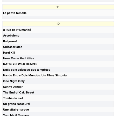
11
La petite femelle
12
8 Rue de l'Humanité
Arcobaleno
Bollywoof
Chicas tristes
Hard Kill
Here Come the Littles
KATSEYE: WILD HEARTS
Lydia et le vaisseau des tempêtes
Nando Entre Dois Mundos: Um Filme Sintonia
One Night Only
Sunny Dancer
The End of Oak Street
Tombé du ciel
Un grand raccourci
Une affaire turque
You, Me & Tuscany