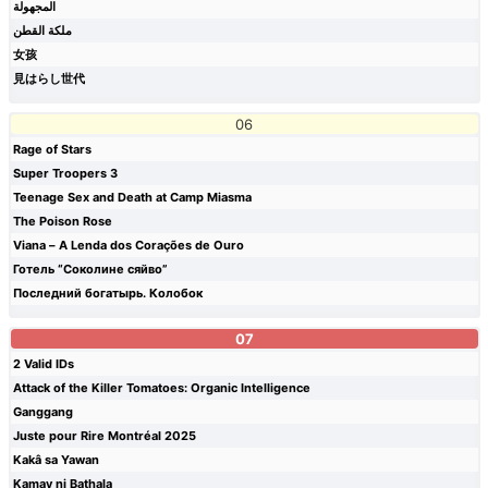
المجهولة
ملكة القطن
女孩
見はらし世代
06
Rage of Stars
Super Troopers 3
Teenage Sex and Death at Camp Miasma
The Poison Rose
Viana – A Lenda dos Corações de Ouro
Готель “Соколине сяйво”
Последний богатырь. Колобок
07
2 Valid IDs
Attack of the Killer Tomatoes: Organic Intelligence
Ganggang
Juste pour Rire Montréal 2025
Kakâ sa Yawan
Kamay ni Bathala