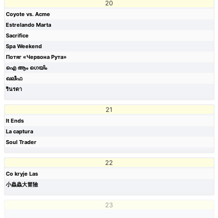
20
Coyote vs. Acme
Estrelando Marta
Sacrifice
Spa Weekend
Потяг «Червона Рута»
ഐ ആം ഗെയിം
ഖലീഫ
รินรดา
21
It Ends
La captura
Soul Trader
22
Co kryje Las
小蟲蟲大冒險
23