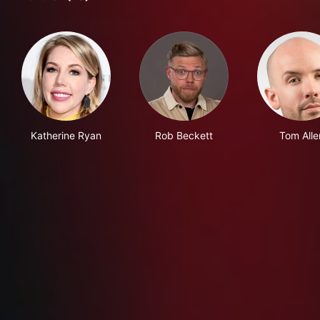
Katherine Ryan
Rob Beckett
Tom Alle