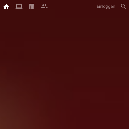
Einloggen