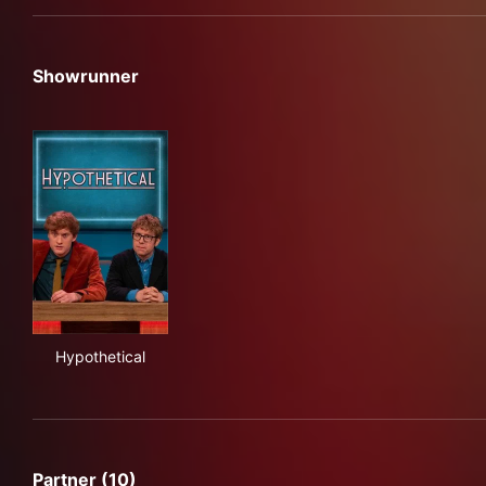
Showrunner
Hypothetical
Hypothetical
Partner (10)