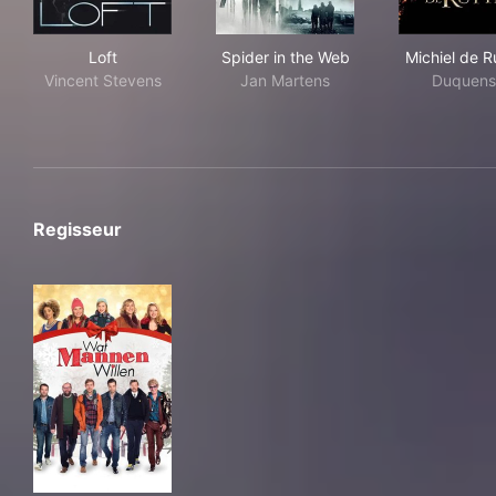
Loft
Spider in the Web
Mic
Loft
Spider in the Web
Michiel de R
Vincent Stevens
Jan Martens
Duquens
Regisseur